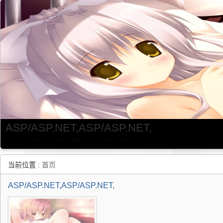
ASP/ASP.NET,ASP/ASP.NET,
ASP/ASP.NET,ASP/ASP.NET,
asp
ASP/ASP.NET,ASP/ASP.NET,
1SeehowtheASPfilewillbereturnedfromtheserver...
当前位置 :
首页
ASP/ASP.NET,ASP/ASP.NET,