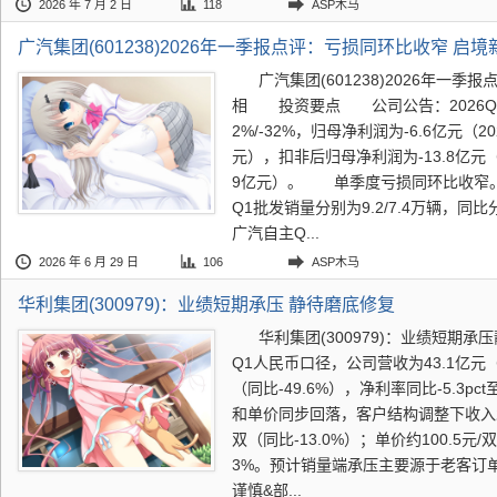
2026 年 7 月 2 日
118
ASP木马
广汽集团(601238)2026年一季报点评：亏损同环比收窄 启
广汽集团(601238)2026年一
相 投资要点 公司公告：2026Q1
2%/-32%，归母净利润为-6.6亿元（202
元），扣非后归母净利润为-13.8亿元（202
9亿元）。 单季度亏损同环比收窄。
Q1批发销量分别为9.2/7.4万辆，同比分
广汽自主Q...
2026 年 6 月 29 日
106
ASP木马
华利集团(300979)：业绩短期承压 静待磨底修复
华利集团(300979)：业绩短期
Q1人民币口径，公司营收为43.1亿元（
（同比-49.6%），净利率同比-5.3
和单价同步回落，客户结构调整下收入承
双（同比-13.0%）；单价约100.5元/双
3%。预计销量端承压主要源于老客订
谨慎&部...