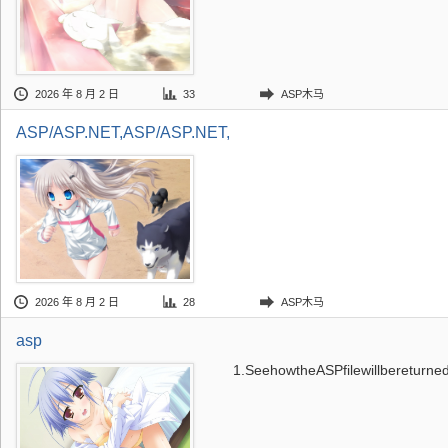
2026 年 8 月 2 日
33
ASP木马
ASP/ASP.NET,ASP/ASP.NET,
2026 年 8 月 2 日
28
ASP木马
asp
1.SeehowtheASPfilewillbereturned