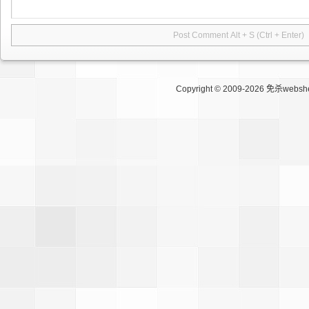
Copyright © 2009-2026
免杀websh