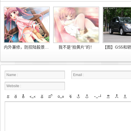
内外兼修，防控陆毅景甜——网经科技上网行为管理准备
我不是“拍黄片”的！