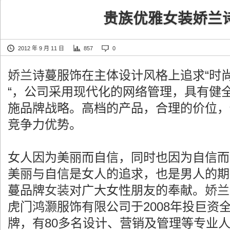
贵族优雅女装娇兰
2012 年 9 月 11 日
857
0
娇兰
诗蔓服饰在主体设计风格上追求“时
“，公司采用现代化的网络管理，具有健
施品牌战略。高档的产品，合理的价位，
竞争力优势。
女人因为美丽而自信，同时也因为自信而
美丽与自信是女人的追求，也是男人的期
蔓品牌
女装
对广大女性朋友的奉献。
娇兰
虎门鸿灏服饰有限公司于2008年投巨资
牌，有80多名设计、营销及管理等专业