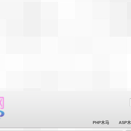
PHP木马
ASP