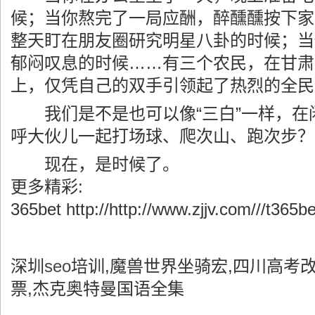
候；当你熬完了一局应酬，醉醺醺按下家
整天盯在朋友圈研究明星八卦的时候；当
郁闷叹息的时候……有三个农民，在甘肃
上，仅凭自己的双手引领起了热烈的全民
我们是不是也可以像“三白”一样，在
呼大伙儿一起打场球、爬次山、跑次步？
现在，是时候了。
更多精彩:
365bet http://http://www.zjjv.com///t365b
深圳
seo
培训,魔兽世界坐骑宏,四川高考
票,杰克奥特曼国语全集