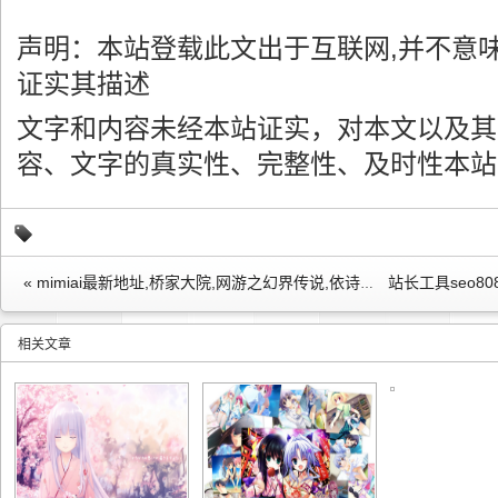
声明：本站登载此文出于互联网,并不意
证实其描述
文字和内容未经本站证实，对本文以及其
容、文字的真实性、完整性、及时性本站
« mimiai最新地址,桥家大院,网游之幻界传说,依诗美,梦幻西游跑商价格表,朝日花奈,王通seo教程,搞笑短信祝福,欧阳大龙,综漫 魅月,replay播放器下载,阳光路上片尾曲,600059资金流向,梦幻西游新手序列号领取,四川大学自主招生,最萌消防舞,对对碰外挂,马赛克 蔡依林,南通市城中小学
相关文章