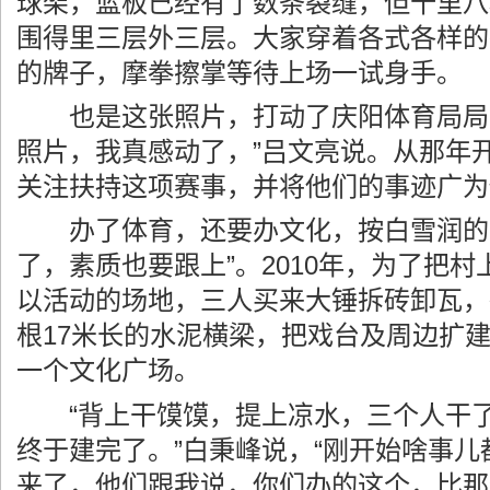
球架，篮板已经有了数条裂缝，但十里八
围得里三层外三层。大家穿着各式各样的
的牌子，摩拳擦掌等待上场一试身手。
也是这张照片，打动了庆阳体育局局长
照片，我真感动了，”吕文亮说。从那年
关注扶持这项赛事，并将他们的事迹广为
办了体育，还要办文化，按白雪润的说
了，素质也要跟上”。2010年，为了把
以活动的场地，三人买来大锤拆砖卸瓦，
根17米长的水泥横梁，把戏台及周边扩
一个文化广场。
“背上干馍馍，提上凉水，三个人干了
终于建完了。”白秉峰说，“刚开始啥事
来了，他们跟我说，你们办的这个，比那