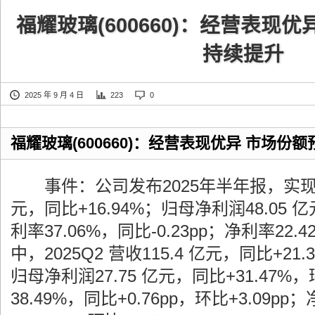
福耀玻璃(600660)：经营表现
持续提升
2025 年 9 月 4 日
223
0
福耀玻璃(600660)：经营表现优异 市场份
事件：公司发布2025年半年报，实现营
元，同比+16.94%；归母净利润48.05 亿
利率37.06%，同比-0.23pp；净利率22.4
中，2025Q2 营收115.4 亿元，同比+21.
归母净利润27.75 亿元，同比+31.47%，
38.49%，同比+0.76pp，环比+3.09pp