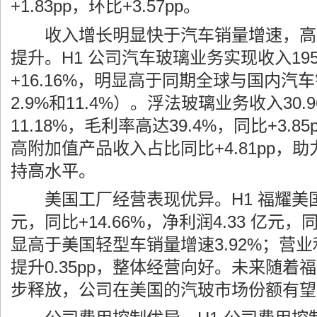
+1.83pp，环比+3.57pp。
收入增长明显快于汽车销量增速，高
提升。H1 公司汽车玻璃业务实现收入195
+16.16%，明显高于同期全球与国内汽
2.9%和11.4%）。浮法玻璃业务收入30.
11.18%，毛利率高达39.4%，同比+3.8
高附加值产品收入占比同比+4.81pp，
持高水平。
美国工厂经营表现优异。H1 福耀美国公
元，同比+14.66%，净利润4.33 亿元，同
显高于美国轻型车销量增速3.92%；营业利
提升0.35pp，整体经营向好。未来随着
步释放，公司在美国的汽玻市场份额有望