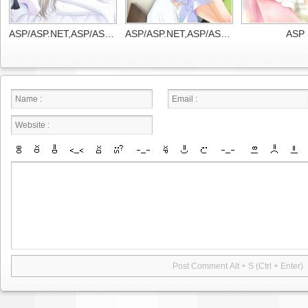
ASP/ASP.NET,ASP/ASP.NET,
ASP/ASP.NET,ASP/ASP.NET,
ASP