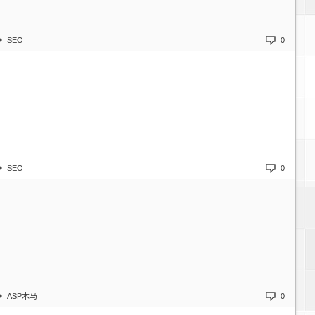
SEO
0
SEO
0
ASP木马
0