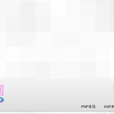
PHP木马
ASP