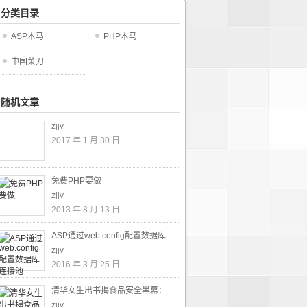
分类目录
ASP木马
PHP木马
中国菜刀
随机文章
zjjv
2017 年 1 月 30 日
免费PHP要做
zjjv
2013 年 8 月 13 日
ASP通过web.config配置数据库连接池
zjjv
2016 年 3 月 25 日
清华女生出书揭食品安全黑幕：惩恶为扬善
zjjv