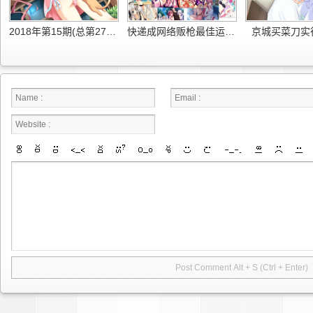
2018年第15期(总第279期)公民与法治电子版
快递成网络贩枪最佳运输通道 非明知不用负责
京城买菜刀实