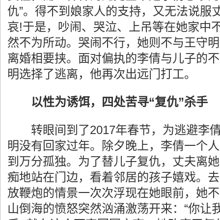
仇”。得不到娘家人的支持，又无法说服
哀!于是，吵闹、哭泣、上吊等在她家中
然不为所动。哭闹不行，她则不与王守明
离婚相要挟。面对偏执的李倩与儿子的不
明选择了逃离，他再次出远门打工。
以性为诱饵，四处苦寻“复仇”杀手
转眼间到了2017年春节，为逃避李
明没有回家过年。除夕晚上，李倩一个人
到万分孤独。为了替儿子复仇，丈夫离她
痴地站在门边，看着邻居的孩子嬉戏。去
放鞭炮的情景一次次浮现在她眼前，她不
山倒海的愤怒突然汹涌激荡开来：“你让