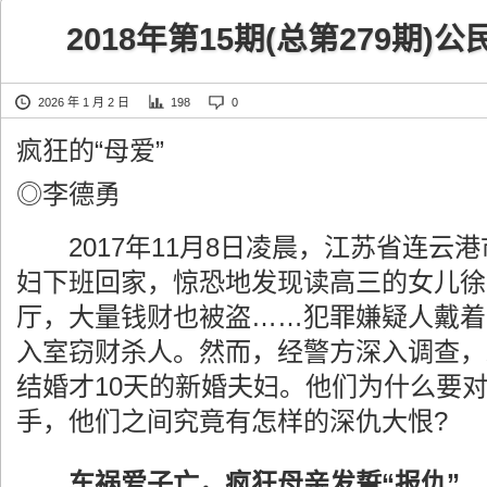
2018年第15期(总第279期
2026 年 1 月 2 日
198
0
疯狂的“母爱”
◎李德勇
2017年11月8日凌晨，江苏省连云
妇下班回家，惊恐地发现读高三的女儿徐
厅，大量钱财也被盗……犯罪嫌疑人戴着
入室窃财杀人。然而，经警方深入调查，
结婚才10天的新婚夫妇。他们为什么要
手，他们之间究竟有怎样的深仇大恨?
车祸爱子亡，疯狂母亲发誓“报仇”