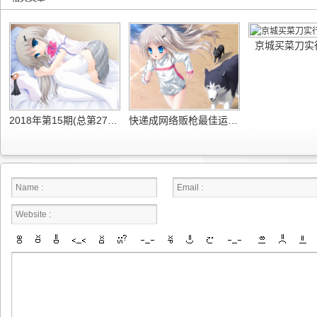
京城买菜刀实
2018年第15期(总第279期)公民与法治电子版
快递成网络贩枪最佳运输通道 非明知不用负责