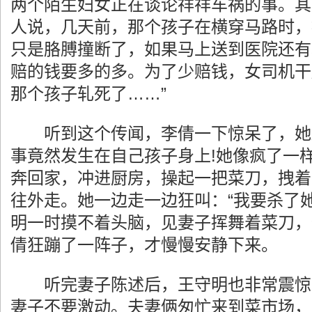
两个陌生妇女正在谈论祥祥车祸的事。其
人说，几天前，那个孩子在横穿马路时，
只是胳膊撞断了，如果马上送到医院还有
赔的钱要多的多。为了少赔钱，女司机干
那个孩子轧死了……”
听到这个传闻，李倩一下惊呆了，她
事竟然发生在自己孩子身上!她像疯了一
奔回家，冲进厨房，操起一把菜刀，拽着
往外走。她一边走一边狂叫：“我要杀了她
明一时摸不着头脑，见妻子挥舞着菜刀，
倩狂蹦了一阵子，才慢慢安静下来。
听完妻子陈述后，王守明也非常震惊
妻子不要激动。夫妻俩匆忙来到菜市场，