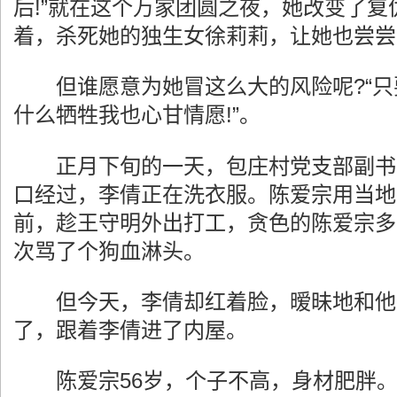
后!”就在这个万家团圆之夜，她改变了复
着，杀死她的独生女徐莉莉，让她也尝尝
但谁愿意为她冒这么大的风险呢?“只
什么牺牲我也心甘情愿!”。
正月下旬的一天，包庄村党支部副书
口经过，李倩正在洗衣服。陈爱宗用当地
前，趁王守明外出打工，贪色的陈爱宗多
次骂了个狗血淋头。
但今天，李倩却红着脸，暧昧地和他
了，跟着李倩进了内屋。
陈爱宗56岁，个子不高，身材肥胖。