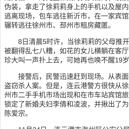
伪装，拿走了徐莉莉身上的手机以及屋内
逃离现场，包车逃往新沂市，在一家宾馆
辗转逃往徐州市、邳州市租房藏匿。
8日清晨5时许，当徐莉莉的父母推开
被翻得乱七八糟，如花的女儿横躺在客厅
珍大叫一声扑上去，可她再也唤不醒19
接警后，民警迅速赶到现场。从表面
盗窃杀人案。但是，连云港警方很快从徐
州市二手手机市场出现和在市车站宾馆旅
锁定了新婚夫妇李倩和凌波，并揪出了为
陈爱宗。