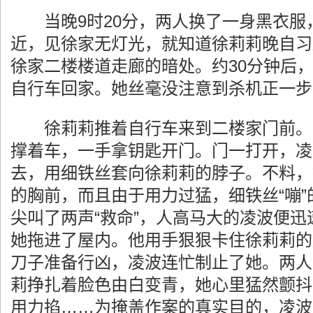
当晚9时20分，两人换了一身黑衣服
近，见徐家无灯光，就知道徐莉莉晚自习
徐家二楼楼道走廊的暗处。约30分钟后
自行车回家。她丝毫没注意到杀机正一步
徐莉莉推着自行车来到二楼家门前。
撑着车，一手拿钥匙开门。门一打开，凌
去，用细铁丝套向徐莉莉的脖子。不料，
的胸前，而且由于用力过猛，细铁丝“嘣
尖叫了两声“救命”，人高马大的凌波便
她拖进了屋内。他用手狠狠卡住徐莉莉的
刀子准备行凶，凌波连忙制止了她。两人
莉挣扎着脸色由白变青，她心里猛然颤抖
用力掐……为掩盖作案的真实目的，凌波