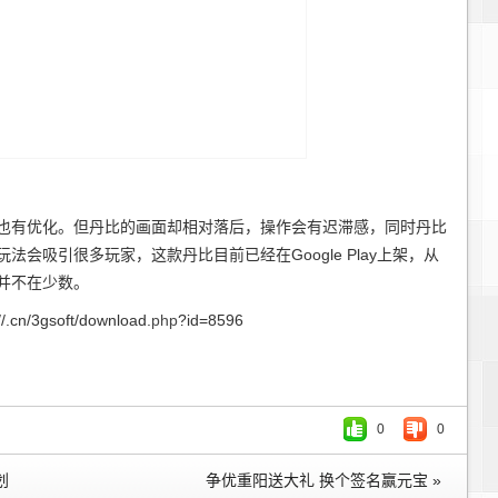
有优化。但丹比的画面却相对落后，操作会有迟滞感，同时丹比
会吸引很多玩家，这款丹比目前已经在Google Play上架，从
并不在少数。
cn/3gsoft/download.
php
?id=8596
0
0
划
争优重阳送大礼 换个签名赢元宝 »