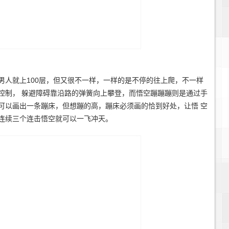
就上100层，但又很不一样，一样的是不停的往上爬，不一样
控制， 躲避障碍靠沿路的弹簧向上攀登，而悟空蹦蹦蹦则是通过手
可以画出一条蹦床，但想蹦的高，蹦床必须画的恰到好处，让悟 空
连续三个连击悟空就可以一飞冲天。