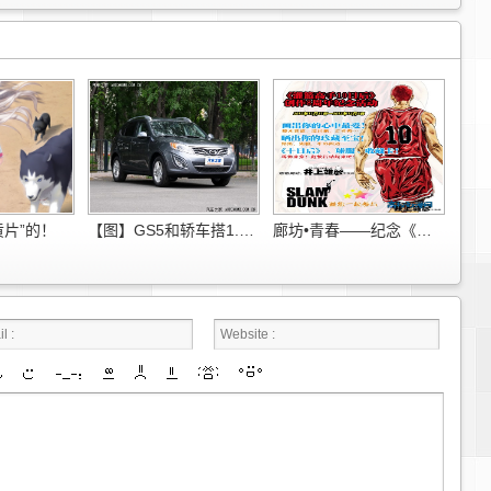
黄片”的！
【图】GS5和轿车搭1.8T的各种每年以将投3款传祺”
廊坊•青春——纪念《灌篮高手-10日后》创作八周年绘画&迎加