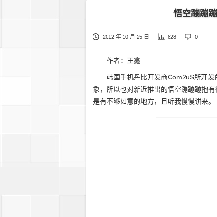
悟空蹦蹦蹦
2012 年 10 月 25 日
828
0
作者：王鑫
韩国手机
丹比
开发商Com2uS所开
象，所以也对新近推出的悟空蹦蹦蹦抱有
是有不够如意的地方，且听我慢慢讲来。