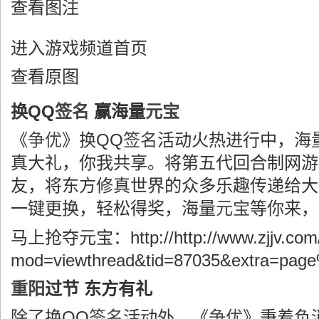
查看图注
进入游戏频道首页
查看原图
换QQ
签名
赢海量
元宝
《
争优
》换QQ
签名
活动火热进行中，海
真大礼，你我共享。将第五代回合制网游
友，将东方修真世界的众多乐趣传递给大
一键更换，轻松得奖，海量
元宝
等你来，
马上抢夺元宝：http://http://www.zjjv.com/
mod=viewthread&tid=87035&extra=pag
重阳
过节 东方有礼
除了换QQ
签名
活动外，《
争优
》秉着负