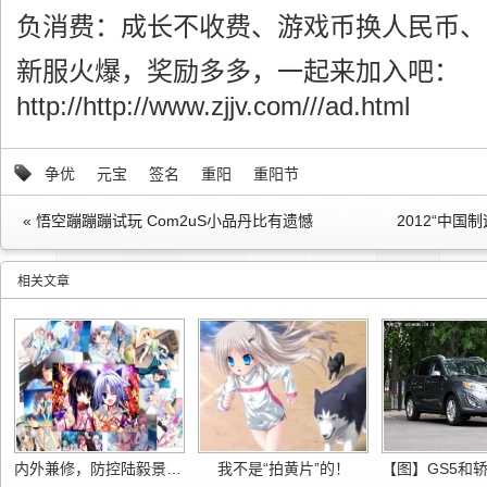
负消费：成长不收费、游戏币换人民币、
新服火爆，奖励多多，一起来加入吧：
http://http://www.zjjv.com///ad.html
争优
元宝
签名
重阳
重阳节
« 悟空蹦蹦蹦试玩 Com2uS小品丹比有遗憾
2012“中国
相关文章
内外兼修，防控陆毅景甜——网经科技上网行为管理准备
我不是“拍黄片”的！