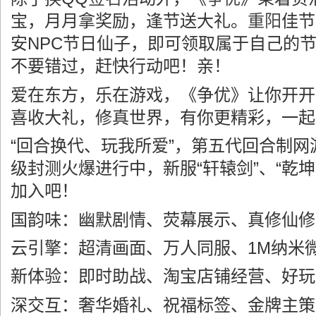
宝，月月拿奖励，逢节送大礼。
重阳
佳节
安NPC节日仙子，即可领取属于自己的
不要错过，赶快行动吧！亲！
爱在东方，乐在游戏，《争优》让你开开
喜收大礼，修真世界，有你更精彩，一起
“回合换代、玩我所爱”，第五代回合制
级封测火爆进行中，新服“轩辕剑”、“乾
加入吧！
国韵味：幽默剧情、荧幕展示、真修仙修
云引擎：超清画面、万人同服、1M纳米
新体验：即时助战、淘宝店铺经营、好玩
深交互：奢华婚礼、祝福标签、金牌主策