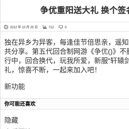
争优重阳送大礼 换个签
2012 年 10 月 25 日
712
0
独在异乡为异客，每逢佳节倍思亲，遥知
共分享。第五代回合制网游《
争优
()》
行中，回合换代，玩我所爱，新服“轩辕剑
礼，惊喜不断，一起来加入吧！
新功能
你可能还喜欢
隐藏