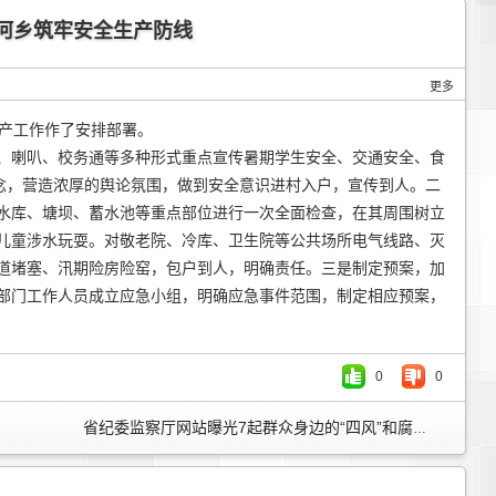
河乡筑牢安全生产防线
更多
生产工作作了安排部署。
、喇叭、校务通等多种形式重点宣传暑期学生安全、交通安全、食
理念，营造浓厚的舆论氛围，做到安全意识进村入户，宣传到人。二
水库、塘坝、蓄水池等重点部位进行一次全面检查，在其周围树立
儿童涉水玩耍。对敬老院、冷库、卫生院等公共场所电气线路、灭
道堵塞、汛期险房险窑，包户到人，明确责任。三是制定预案，加
部门工作人员成立应急小组，明确应急事件范围，制定相应预案，
0
0
省纪委监察厅网站曝光7起群众身边的“四风”和腐败问题 »