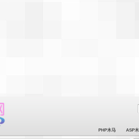
PHP木马
ASP