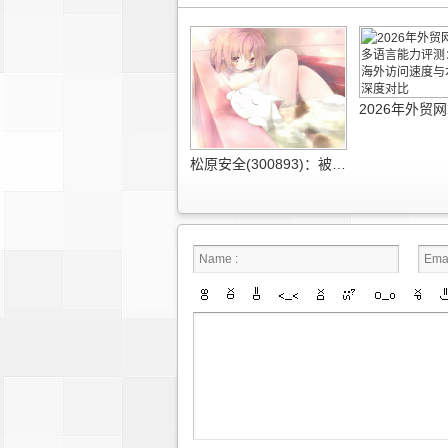
松原安全(300893)：被动安全持续进阶 供应链垂直整合盈利韧性凸显