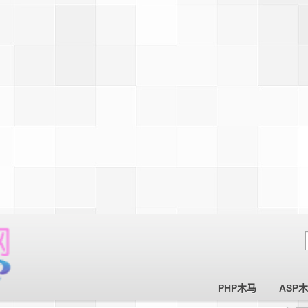
PHP木马
ASP