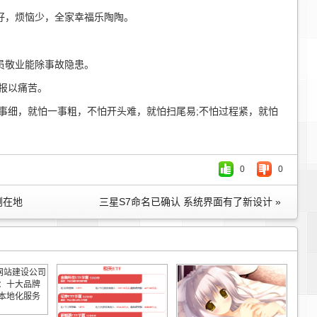
好，烦恼少，全家幸福乐陶陶。
员敬业能除事故隐患。
报以痛苦。
万事细，就怕一事粗，不怕开头难，就怕扫尾易;不怕过程紧，就怕
0
0
倒在地
三星S7命名已确认 系统界面有了新设计 »