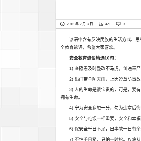
2016 年 2 月 3 日
421
0
谚语中含有反映民族的生活方式、思维
全教育谚语，希望大家喜欢。
安全教育谚语精选10句：
1) 查隐患及时整改不马虎，纠违章严
2) 出门带伞防天雨，上岗遵章防事故
3) 人的生命是很宝贵的，可是，要有
拥有生命。
4) 宁为安全多想一分，勿为违章后悔
5) 安全与吃饭一样重要，安全和幸福
6) 保安全千日不足，出事故一日有余
7) 不怕千日紧，只怕一时松。疾病从