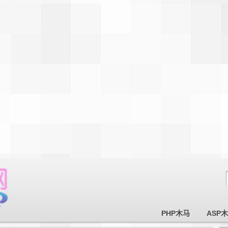
PHP木马
ASP