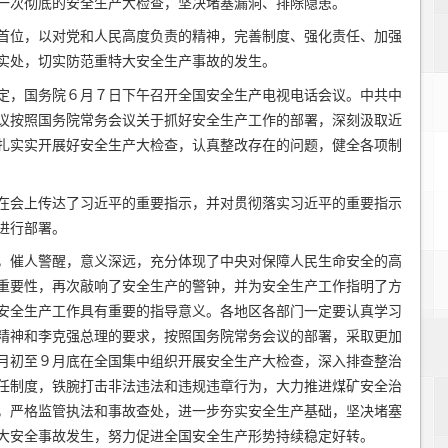
一次彻底的安全生产大检查，坚决堵塞漏洞、排除隐患。
首位，以对党和人民高度负责的精神，完善制度、强化责任、加强
实处，切实防范重特大安全生产事故的发生。
定，国务院６月７日下午召开全国安全生产电视电话会议。中共中
议按照国务院常务会议关于抓好安全生产工作的部署，深刻汲取近
扎实实开展好安全生产大检查，认真整改存在的问题，健全各项制
在会上传达了习近平的重要指示，并对贯彻落实习近平的重要指示
进行部署。
，催人警醒，意义深远，充分体现了中央对保障人民生命安全的高
重要性，再次敲响了安全生产的警钟，并为安全生产工作指明了方
安全生产工作具有重要的指导意义。各地区各部门一定要认真学习
精神和李克强总理的要求，按照国务院常务会议的部署，采取更加
月初至９月底在全国集中组织开展安全生产大检查，深入排查整治
任制度，铁腕打击非法违法和违规违章行为，大力推进煤矿安全治
，严格监管执法和事故查处，进一步夯实安全生产基础，坚决堵塞
大安全事故发生，努力促进全国安全生产形势持续稳定好转。