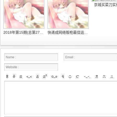
京城买菜刀实
2018年第15期(总第279期)公民与法治电子版
快递成网络贩枪最佳运输通道 非明知不用负责