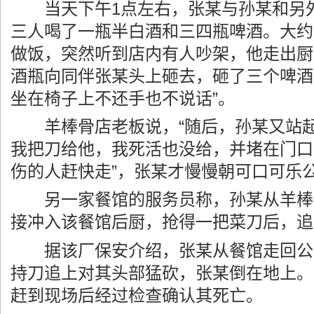
当天下午1点左右，张某与孙某和另外
三人喝了一瓶半白酒和三四瓶啤酒。大约
做饭，突然听到店内有人吵架，他走出厨
酒瓶向同伴张某头上砸去，砸了三个啤酒
坐在椅子上不还手也不说话”。
羊棒骨店老板说，“随后，孙某又站起
我把刀给他，我死活也没给，并堵在门口
伤的人赶快走”，张某才慢慢朝可口可乐
另一家餐馆的服务员称，孙某从羊棒
接冲入该餐馆后厨，抢得一把菜刀后，追
据该厂保安介绍，张某从餐馆走回公
持刀追上对其头部猛砍，张某倒在地上。
赶到现场后经过检查确认其死亡。